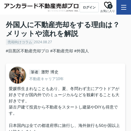
0
ログイン
お気に入り
外国人に不動産売却をする理由は？
メリットや流れを解説
売却向けコラム
2024.08.27
#目黒区不動産売却プロ
#不動産売却
#外国人
灘野 博史
筆者
不動産キャリア10年
愛媛県生まれなこともあり、夏、冬問わず主にアウトドアが
好きですが国内外でのミュージカルなどを観劇することも大
好きです。
築古戸建て投資から不動産をスタートし建築やDIYも得意で
す。
日本国内は全ての都道府県に旅行し、海外旅行も50か国以上