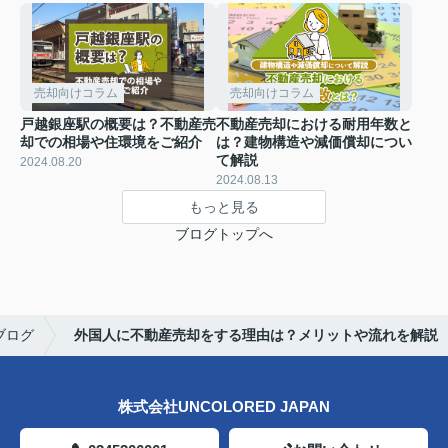
売却向けコラム
売却向けコラム
戸越銀座駅の概要は？不動産売
不動産売却における耐用年数と
却での相場や住環境をご紹介
は？建物構造や減価償却につい
て解説
2024.08.20
2024.08.13
もっと見る
ブログトップへ
ブログ
外国人に不動産売却をする理由は？メリットや流れを解説
株式会社UNCOLORED JAPAN