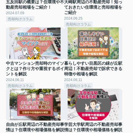
五反田駅の概要は？住環境や不
大崎駅周辺の不動産売却！知っ
動産売却相場をご紹介！
ておきたい住環境と売却相場を
ご紹介
2024.07.09
2024.06.25
売却向けコラム
売却向けコラム
中古マンション売却時のマイソ
暮らしやすい目黒区の緑が丘駅
クとは？作り方や重視するポイ
周辺！不動産売却で訴求できる
ントを解説
特徴や相場を解説
2024.06.11
2024.06.11
売却向けコラム
売却向けコラム
自由が丘駅周辺の不動産売却事
学芸大学駅周辺の不動産売却事
情は？住環境や相場価格を解説
情は？住環境や相場価格を解説