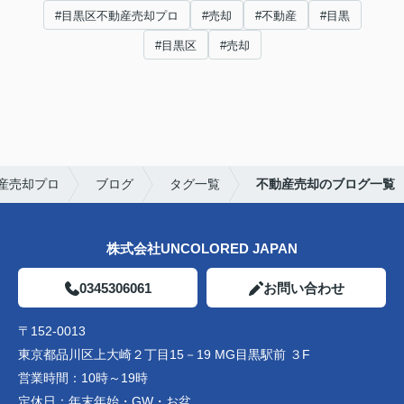
#目黒区不動産売却プロ
#売却
#不動産
#目黒
#目黒区
#売却
産売却プロ
ブログ
タグ一覧
不動産売却のブログ一覧
株式会社UNCOLORED JAPAN
0345306061
お問い合わせ
〒152-0013
東京都品川区上大崎２丁目15－19 MG目黒駅前 ３F
営業時間：
10時～19時
定休日：
年末年始・GW・お盆