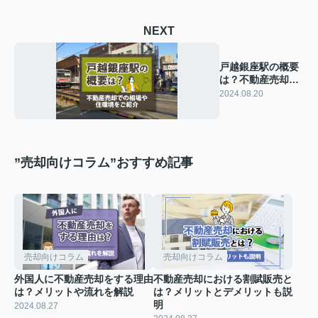
NEXT
戸越銀座駅の概要
は？不動産売却で
の相場や住環境を
2024.08.20
ご紹介
”売却向けコラム”おすすめ記事
売却向けコラム
売却向けコラム
外国人に不動産売却をする理由
不動産売却における割賦販売と
は？メリットや流れを解説
は？メリットとデメリットも説
明
2024.08.27