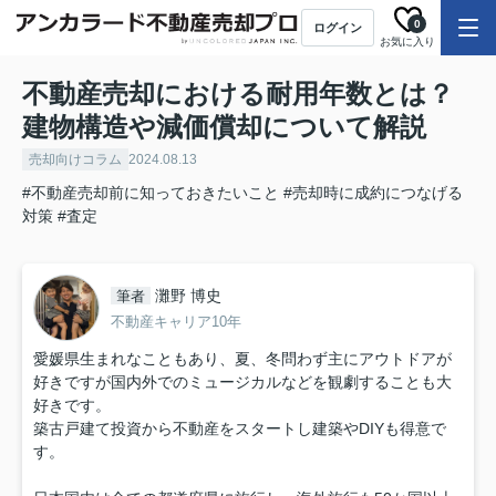
0
ログイン
お気に入り
不動産売却における耐用年数とは？
建物構造や減価償却について解説
売却向けコラム
2024.08.13
#不動産売却前に知っておきたいこと
#売却時に成約につなげる
対策
#査定
灘野 博史
筆者
不動産キャリア10年
愛媛県生まれなこともあり、夏、冬問わず主にアウトドアが
好きですが国内外でのミュージカルなどを観劇することも大
好きです。
築古戸建て投資から不動産をスタートし建築やDIYも得意で
す。