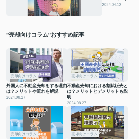
と思わぬ注意点
2024.04.12
”売却向けコラム”おすすめ記事
売却向けコラム
売却向けコラム
外国人に不動産売却をする理由
不動産売却における割賦販売と
は？メリットや流れを解説
は？メリットとデメリットも説
明
2024.08.27
2024.08.27
売却向けコラム
売却向けコラム