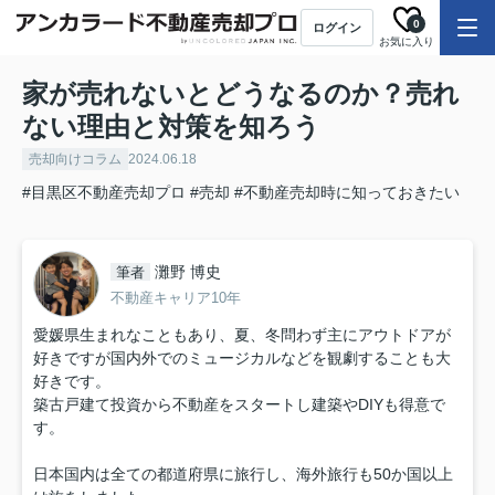
0
ログイン
お気に入り
家が売れないとどうなるのか？売れ
ない理由と対策を知ろう
売却向けコラム
2024.06.18
#目黒区不動産売却プロ
#売却
#不動産売却時に知っておきたい
灘野 博史
筆者
不動産キャリア10年
愛媛県生まれなこともあり、夏、冬問わず主にアウトドアが
好きですが国内外でのミュージカルなどを観劇することも大
好きです。
築古戸建て投資から不動産をスタートし建築やDIYも得意で
す。
日本国内は全ての都道府県に旅行し、海外旅行も50か国以上