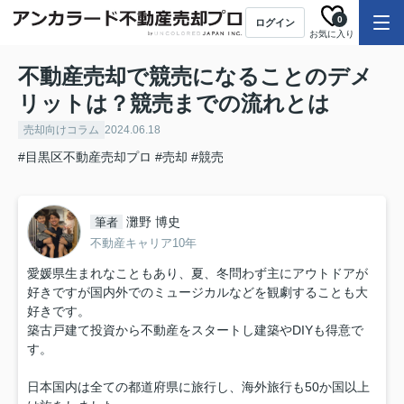
0
ログイン
お気に入り
不動産売却で競売になることのデメ
リットは？競売までの流れとは
売却向けコラム
2024.06.18
#目黒区不動産売却プロ
#売却
#競売
灘野 博史
筆者
不動産キャリア10年
愛媛県生まれなこともあり、夏、冬問わず主にアウトドアが
好きですが国内外でのミュージカルなどを観劇することも大
好きです。
築古戸建て投資から不動産をスタートし建築やDIYも得意で
す。
日本国内は全ての都道府県に旅行し、海外旅行も50か国以上