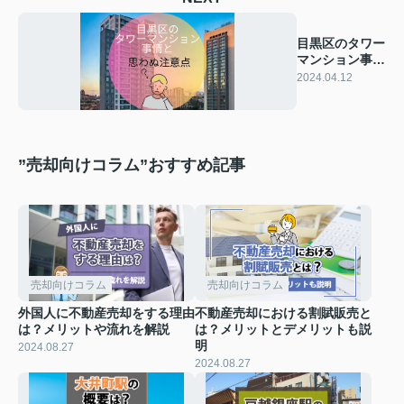
目黒区のタワー
マンション事情
と思わぬ注意点
2024.04.12
”売却向けコラム”おすすめ記事
売却向けコラム
売却向けコラム
外国人に不動産売却をする理由
不動産売却における割賦販売と
は？メリットや流れを解説
は？メリットとデメリットも説
明
2024.08.27
2024.08.27