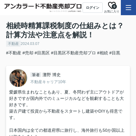
0
ログイン
お気に入り
相続時精算課税制度の仕組みとは？
計算方法や注意点を解説！
不動産
2024.03.07
#不動産
#売却
#目黒区
#目黒区不動産売却プロ
#相続
#目黒
灘野 博史
筆者
不動産キャリア10年
愛媛県生まれなこともあり、夏、冬問わず主にアウトドアが
好きですが国内外でのミュージカルなどを観劇することも大
好きです。
築古戸建て投資から不動産をスタートし建築やDIYも得意で
す。
日本国内は全ての都道府県に旅行し、海外旅行も50か国以上