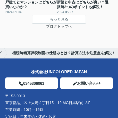
戸建てとマンションはどちらが
新築と中古はどちらが良い？選
買いなのか？
択時3つのポイントも解説！
2024.09.04
2024.05.27
もっと見る
ブログトップへ
グ
相続時精算課税制度の仕組みとは？計算方法や注意点を解説！
株式会社UNCOLORED JAPAN
0345306061
お問い合わせ
〒152-0013
東京都品川区上大崎２丁目15－19 MG目黒駅前 ３F
営業時間：
10時～19時
定休日：
年末年始・GW・お盆