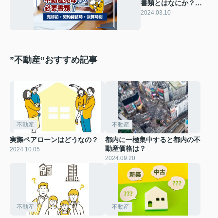
書類とはなにか？売
却前・契約締結時・
2024.03.10
決算時別に解説
”不動産”おすすめ記事
不動産
不動産
実際ペアローンはどうなの？
都内に一極集中すると都内の不
動産価格は？
2024.10.05
2024.09.20
不動産
不動産