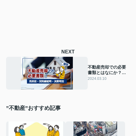
NEXT
不動産売却での必要
書類とはなにか？売
却前・契約締結時・
2024.03.10
決算時別に解説
”不動産”おすすめ記事