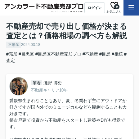
0
ログイン
お気に入り
不動産売却で売り出し価格が決まる
査定とは？価格相場の調べ方も解説
不動産
2024.03.18
#売却
#目黒区
#目黒区不動産売却プロ
#不動産
#目黒
#相続
#
査定
灘野 博史
筆者
不動産キャリア10年
愛媛県生まれなこともあり、夏、冬問わず主にアウトドアが
好きですが国内外でのミュージカルなどを観劇することも大
好きです。
築古戸建て投資から不動産をスタートし建築やDIYも得意で
す。