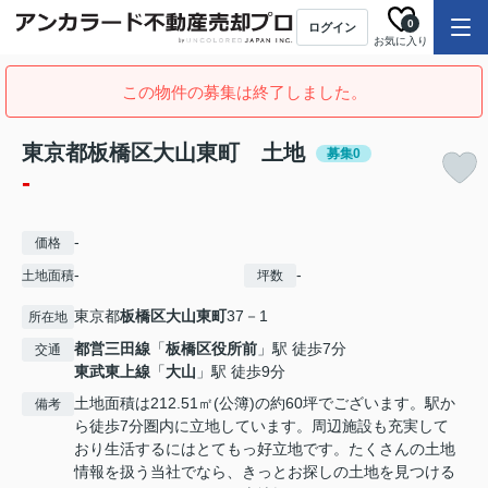
0
ログイン
お気に入り
この物件の募集は終了しました。
東京都板橋区大山東町 土地
募集0
-
-
価格
-
-
土地面積
坪数
東京都
板橋区
大山東町
37－1
所在地
都営三田線
「
板橋区役所前
」駅 徒歩7分
交通
東武東上線
「
大山
」駅 徒歩9分
土地面積は212.51㎡(公簿)の約60坪でございます。駅か
備考
ら徒歩7分圏内に立地しています。周辺施設も充実して
おり生活するにはとてもっ好立地です。たくさんの土地
情報を扱う当社でなら、きっとお探しの土地を見つける