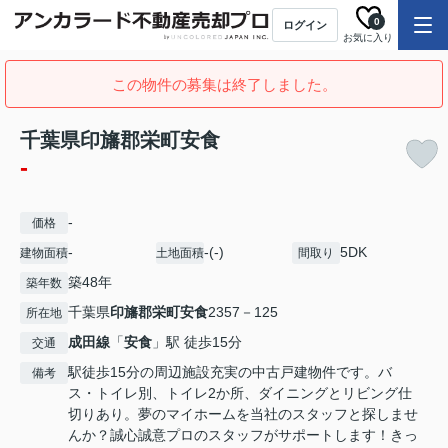
0
ログイン
お気に入り
この物件の募集は終了しました。
千葉県印旛郡栄町安食
-
-
価格
-
-(-)
5DK
建物面積
土地面積
間取り
築48年
築年数
千葉県
印旛郡栄町
安食
2357－125
所在地
成田線
「
安食
」駅 徒歩15分
交通
駅徒歩15分の周辺施設充実の中古戸建物件です。バ
備考
ス・トイレ別、トイレ2か所、ダイニングとリビング仕
切りあり。夢のマイホームを当社のスタッフと探しませ
んか？誠心誠意プロのスタッフがサポートします！きっ