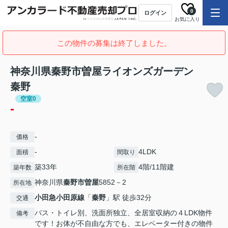
0
ログイン
お気に入り
この物件の募集は終了しました。
神奈川県秦野市曽屋ライオンズガーデン
秦野
空室0
-
-
価格
-
4LDK
面積
間取り
築33年
4階/11階建
築年数
所在階
神奈川県
秦野市
曽屋
5852－2
所在地
小田急小田原線
「
秦野
」駅 徒歩32分
交通
バス・トイレ別、洗面所独立、全居室収納の４LDK物件
備考
です！お体が不自由な方でも、エレベーター付きの物件