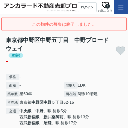
0
ログイン
お気に入り
この物件の募集は終了しました。
東京都中野区中野五丁目 中野ブロード
ウェイ
空室0
-
-
価格
-
1DK
面積
間取り
築60年
6階/10階建
築年数
所在階
東京都
中野区
中野
５丁目52-15
所在地
中央線
「
中野
」駅 徒歩5分
交通
西武新宿線
「
新井薬師前
」駅 徒歩13分
西武新宿線
「
沼袋
」駅 徒歩17分