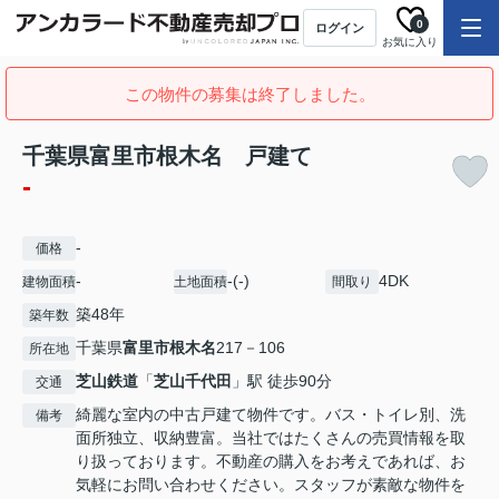
0
ログイン
お気に入り
この物件の募集は終了しました。
千葉県富里市根木名 戸建て
-
-
価格
-
-(-)
4DK
建物面積
土地面積
間取り
築48年
築年数
千葉県
富里市
根木名
217－106
所在地
芝山鉄道
「
芝山千代田
」駅 徒歩90分
交通
綺麗な室内の中古戸建て物件です。バス・トイレ別、洗
備考
面所独立、収納豊富。当社ではたくさんの売買情報を取
り扱っております。不動産の購入をお考えであれば、お
気軽にお問い合わせください。スタッフが素敵な物件を