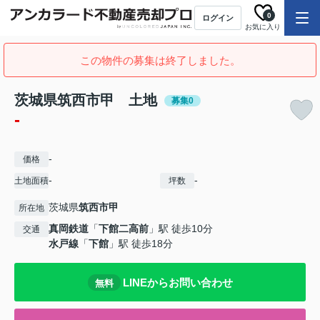
0
ログイン
お気に入り
この物件の募集は終了しました。
茨城県筑西市甲 土地
募集0
-
-
価格
-
-
土地面積
坪数
茨城県
筑西市
甲
所在地
真岡鉄道
「
下館二高前
」駅 徒歩10分
交通
水戸線
「
下館
」駅 徒歩18分
LINEからお問い合わせ
無料