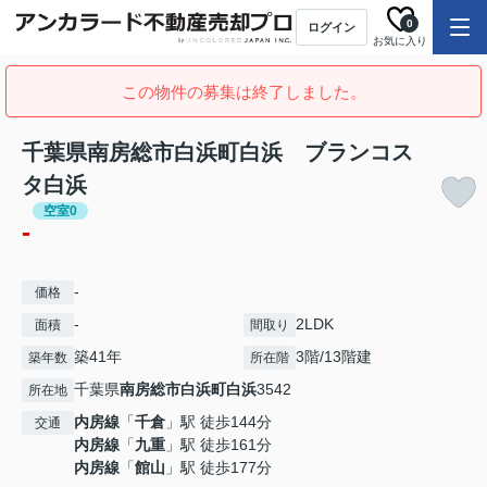
0
ログイン
お気に入り
この物件の募集は終了しました。
千葉県南房総市白浜町白浜 ブランコス
タ白浜
空室0
-
-
価格
-
2LDK
面積
間取り
築41年
3階/13階建
築年数
所在階
千葉県
南房総市
白浜町白浜
3542
所在地
内房線
「
千倉
」駅 徒歩144分
交通
内房線
「
九重
」駅 徒歩161分
内房線
「
館山
」駅 徒歩177分