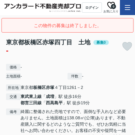
0
ログイン
お気に入り
この物件の募集は終了しました。
東京都板橋区赤塚四丁目 土地
募集0
-
-
価格
-
-
土地面積
坪数
東京都
板橋区
赤塚
４丁目1261－2
所在地
東武東上線
「
成増
」駅 徒歩16分
交通
都営三田線
「
西高島平
」駅 徒歩19分
綺麗に整備された売地ですので、面倒な手入れなど必要
備考
ありません。土地面積は138.08㎡(公簿)あります。不動
産購入に関するどのようなご質問でも、ぜひお気軽に当
社へお問い合わせください。お客様の不安や疑問を一緒